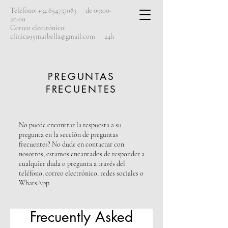
Teléfono:
+34 654737083
de 09:00-
20:00
Correo electrónico:
clinica95marbella@gmail.com
24h
PREGUNTAS
FRECUENTES
No puede encontrar la respuesta a su
pregunta en la sección de preguntas
frecuentes? No dude en contactar con
nosotros, estamos encantados de responder a
cualquier duda o pregunta a través del
teléfono, correo electrónico, redes sociales o
WhatsApp.
Frecuently Asked